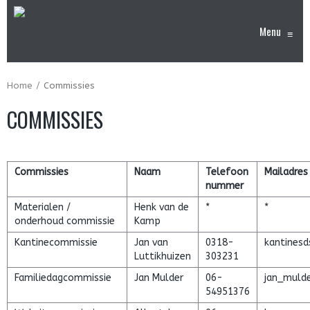
Menu
≡
Home
Commissies
COMMISSIES
Commissies
Naam
Telefoon
Mailadres
nummer
Materialen /
Henk van de
*
*
onderhoud commissie
Kamp
Kantinecommissie
Jan van
0318-
kantines
Luttikhuizen
303231
Familiedagcommissie
Jan Mulder
06-
jan_muld
54951376