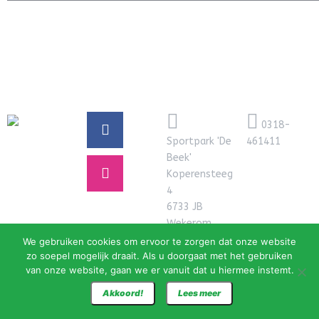
0318-
Sportpark 'De
461411
Beek'
Koperensteeg
4
6733 JB
Wekerom
We gebruiken cookies om ervoor te zorgen dat onze website
zo soepel mogelijk draait. Als u doorgaat met het gebruiken
van onze website, gaan we er vanuit dat u hiermee instemt.
Akkoord!
Lees meer
Ook razendsnelle hosting nodig? Neem contact op met
Klok Media