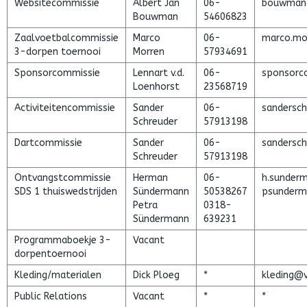
Websitecommissie
Albert Jan
06-
bouwman
Bouwman
54606823
Zaalvoetbalcommissie
Marco
06-
marco.mo
3-dorpen toernooi
Morren
57934691
Sponsorcommissie
Lennart v.d.
06-
sponsorc
Loenhorst
23568719
Activiteitencommissie
Sander
06-
sandersc
Schreuder
57913198
Dartcommissie
Sander
06-
sandersc
Schreuder
57913198
Ontvangstcommissie
Herman
06-
h.sunder
SDS 1 thuiswedstrijden
Sündermann
50538267
psunder
Petra
0318-
Sündermann
639231
Programmaboekje 3-
Vacant
dorpentoernooi
Kleding/materialen
Dick Ploeg
*
kleding@v
Public Relations
Vacant
*
*