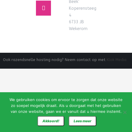
Beek'
Koperensteeg
4
6733 JB
Wekerom
Ook razendsnelle hosting nodig? Neem contact op met
Klok Media
We gebruiken cookies om ervoor te zorgen dat onze website
zo soepel mogelijk draait. Als u doorgaat met het gebruiken
van onze website, gaan we er vanuit dat u hiermee instemt.
Akkoord!
Lees meer