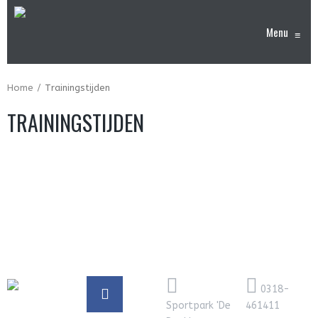
Menu
≡
Home
Trainingstijden
TRAININGSTIJDEN
0318-
Sportpark 'De
461411