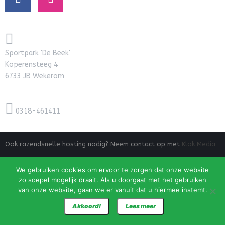
Sportpark 'De Beek'
Koperensteeg 4
6733 JB Wekerom
0318-461411
Ook razendsnelle hosting nodig? Neem contact op met
Klok Media
We gebruiken cookies om ervoor te zorgen dat onze website
zo soepel mogelijk draait. Als u doorgaat met het gebruiken
van onze website, gaan we er vanuit dat u hiermee instemt.
Akkoord!
Lees meer