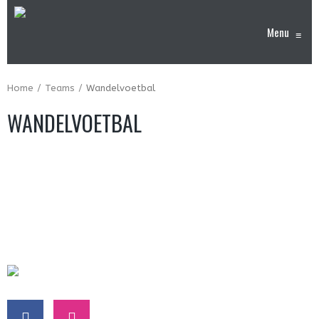
Menu
≡
Home
Teams
Wandelvoetbal
WANDELVOETBAL