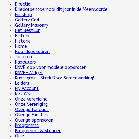
Directie
Driedorpentoernooi dit jaar in de Meerwaarde
Fanshop
Gallery Grid
Gallery Masonry
Het Bestuur
Historie
Historie
Home
Hoofdsponsoren
Junioren
Kabouters
KNVB app voor mobiele apparaten
KNVB-Widget
Kunstgras – Sterk Door Samenwerking!
Leiders
My Account
NIEUWS
Onze vereniging
Onze Vereniging
Overige functies
Overige Functies
Overige sponsoren
Programma
Programma & Standen
Quiz