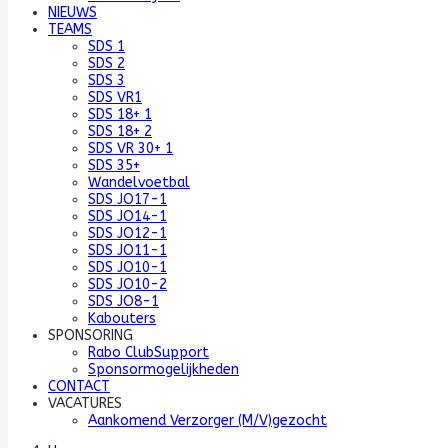
NIEUWS
TEAMS
SDS 1
SDS 2
SDS 3
SDS VR1
SDS 18+ 1
SDS 18+ 2
SDS VR 30+ 1
SDS 35+
Wandelvoetbal
SDS JO17-1
SDS JO14-1
SDS JO12-1
SDS JO11-1
SDS JO10-1
SDS JO10-2
SDS JO8-1
Kabouters
SPONSORING
Rabo ClubSupport
Sponsormogelijkheden
CONTACT
VACATURES
Aankomend Verzorger (M/V)gezocht