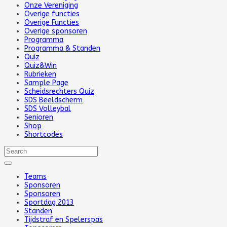
Onze Vereniging
Overige functies
Overige Functies
Overige sponsoren
Programma
Programma & Standen
Quiz
Quiz&Win
Rubrieken
Sample Page
Scheidsrechters Quiz
SDS Beeldscherm
SDS Volleybal
Senioren
Shop
Shortcodes
Teams
Sponsoren
Sponsoren
Sportdag 2013
Standen
Tijdstraf en Spelerspas