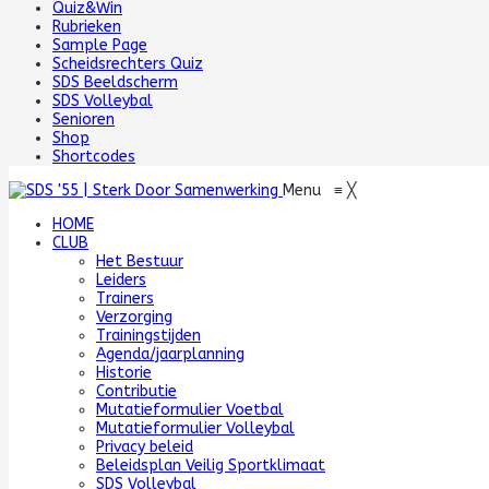
Quiz&Win
Rubrieken
Sample Page
Scheidsrechters Quiz
SDS Beeldscherm
SDS Volleybal
Senioren
Shop
Shortcodes
Menu
≡
╳
HOME
CLUB
Het Bestuur
Leiders
Trainers
Verzorging
Trainingstijden
Agenda/jaarplanning
Historie
Contributie
Mutatieformulier Voetbal
Mutatieformulier Volleybal
Privacy beleid
Beleidsplan Veilig Sportklimaat
SDS Volleybal