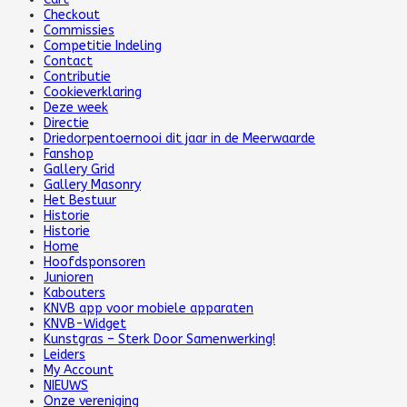
Checkout
Commissies
Competitie Indeling
Contact
Contributie
Cookieverklaring
Deze week
Directie
Driedorpentoernooi dit jaar in de Meerwaarde
Fanshop
Gallery Grid
Gallery Masonry
Het Bestuur
Historie
Historie
Home
Hoofdsponsoren
Junioren
Kabouters
KNVB app voor mobiele apparaten
KNVB-Widget
Kunstgras – Sterk Door Samenwerking!
Leiders
My Account
NIEUWS
Onze vereniging