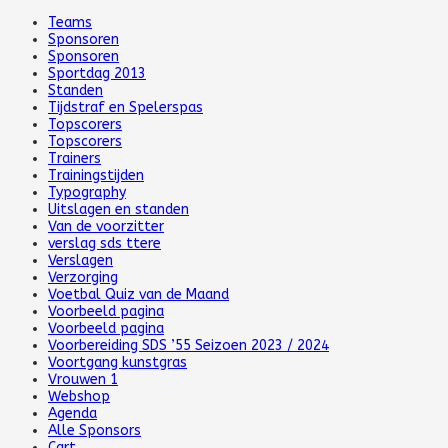
Teams
Sponsoren
Sponsoren
Sportdag 2013
Standen
Tijdstraf en Spelerspas
Topscorers
Topscorers
Trainers
Trainingstijden
Typography
Uitslagen en standen
Van de voorzitter
verslag sds ttere
Verslagen
Verzorging
Voetbal Quiz van de Maand
Voorbeeld pagina
Voorbeeld pagina
Voorbereiding SDS ’55 Seizoen 2023 / 2024
Voortgang kunstgras
Vrouwen 1
Webshop
Agenda
Alle Sponsors
Cart