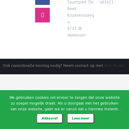
Sportpark 'De
461411
Beek'
Koperensteeg
4
6733 JB
Wekerom
Ook razendsnelle hosting nodig? Neem contact op met
Klok Media
We gebruiken cookies om ervoor te zorgen dat onze website
zo soepel mogelijk draait. Als u doorgaat met het gebruiken
van onze website, gaan we er vanuit dat u hiermee instemt.
Akkoord!
Lees meer