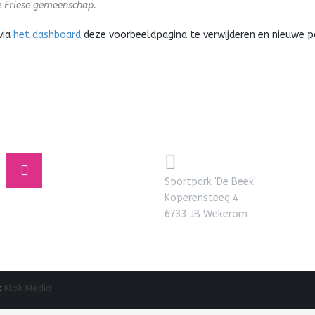
e Friese gemeenschap.
via
het dashboard
deze voorbeeldpagina te verwijderen en nieuwe pag
Sportpark 'De Beek'
Koperensteeg 4
6733 JB Wekerom
t
Klok Media