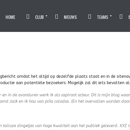
HOME
CLUB
NIEUWS
TEAMS
Beleidsplan Veilig Sportklimaat
Privacy beleid
Mutatieformulier Volleybal
Mutatieformulier Voetbal
Contributie
Historie
Agenda/jaarplanning
SDS Volleybal
Trainingstijden
Verzorging
Trainers
Leiders
Het Bestuur
Kabouters
SDS JO8-1
SDS JO10-2
SDS JO10-1
SDS JO11-1
SDS JO12-1
SDS JO14-1
SDS JO17-1
Wandelvoetbal
SDS 35+
SDS VR 30+ 1
SDS 18+ 2
SDS 18+ 1
Sponsormogelijkheden
SDS VR1
SDS 3
SDS 2
Rabo ClubSupport
SDS 1
ogbericht omdat het altijd op dezelfde plaats staat en in de siten
oductie aan potentiële bezoekers. Mogelijk zal dit iets bevatten al
n in de avonduren werk ik als aspirant acteur. Dit is mijn blog waar
md Jack en ik hou van piña coladas. (En het overvallen worden door
en talloze dingetjes van hoge kwaliteit aan het publiek geleverd. XYZ 