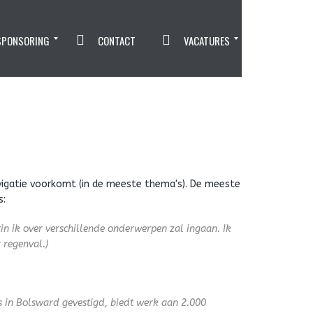
SPONSORING
CONTACT
VACATURES
Aankomend Verzorger (M/V)gezocht
avigatie voorkomt (in de meeste thema's). De meeste
s:
in ik over verschillende onderwerpen zal ingaan. Ik
 regenval.)
is in Bolsward gevestigd, biedt werk aan 2.000