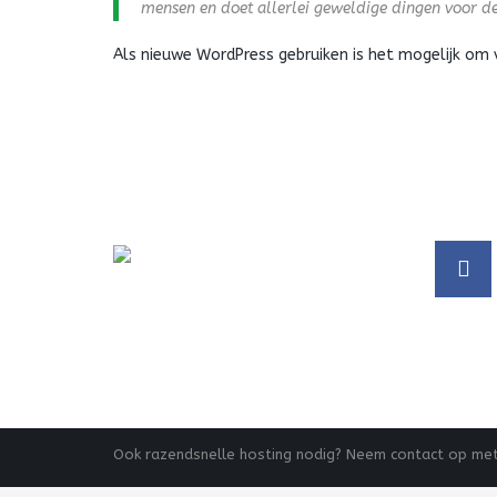
mensen en doet allerlei geweldige dingen voor d
Als nieuwe WordPress gebruiken is het mogelijk om 
Ook razendsnelle hosting nodig? Neem contact op me